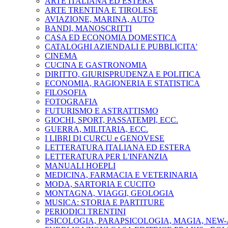
ARTE ITALIANA ED ESTERA
ARTE TRENTINA E TIROLESE
AVIAZIONE, MARINA, AUTO
BANDI, MANOSCRITTI
CASA ED ECONOMIA DOMESTICA
CATALOGHI AZIENDALI E PUBBLICITA'
CINEMA
CUCINA E GASTRONOMIA
DIRITTO, GIURISPRUDENZA E POLITICA
ECONOMIA, RAGIONERIA E STATISTICA
FILOSOFIA
FOTOGRAFIA
FUTURISMO E ASTRATTISMO
GIOCHI, SPORT, PASSATEMPI, ECC.
GUERRA, MILITARIA, ECC.
I LIBRI DI CURCU e GENOVESE
LETTERATURA ITALIANA ED ESTERA
LETTERATURA PER L'INFANZIA
MANUALI HOEPLI
MEDICINA, FARMACIA E VETERINARIA
MODA, SARTORIA E CUCITO
MONTAGNA, VIAGGI, GEOLOGIA
MUSICA: STORIA E PARTITURE
PERIODICI TRENTINI
PSICOLOGIA, PARAPSICOLOGIA, MAGIA, NEW