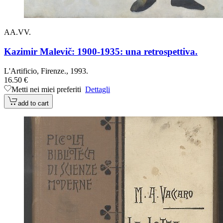
AA.VV.
Kazimir Malevič: 1900-1935: una retrospettiva.
L'Artificio, Firenze., 1993.
16.50 €
Metti nei miei preferiti
Dettagli
add to cart