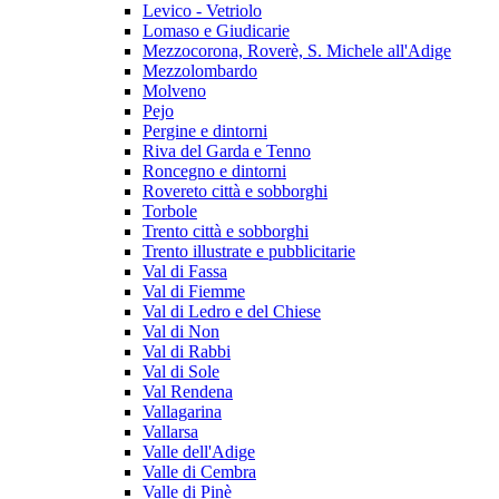
Levico - Vetriolo
Lomaso e Giudicarie
Mezzocorona, Roverè, S. Michele all'Adige
Mezzolombardo
Molveno
Pejo
Pergine e dintorni
Riva del Garda e Tenno
Roncegno e dintorni
Rovereto città e sobborghi
Torbole
Trento città e sobborghi
Trento illustrate e pubblicitarie
Val di Fassa
Val di Fiemme
Val di Ledro e del Chiese
Val di Non
Val di Rabbi
Val di Sole
Val Rendena
Vallagarina
Vallarsa
Valle dell'Adige
Valle di Cembra
Valle di Pinè