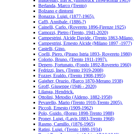
Baldessari, Iras R. (Innsbruck 1894-Roma 1965)
Berlanda, Marco (Trento)
Bolzano e dintorni
Bonazza, Luigi. (1877-1965).
Caffi, Annibale. (1886-?)
Cainelli, Carlo. (Rovereto 1896-Firenze 1925)
Camozzi, Pietro (Trento, 1941-2020)
Campestrini, Alcide Davide. (Trento 1863-Milano
Campestrini, Ernesto Alcide (Milano 1897 -1977)
Castelli, Gino.
Coelli, Piero. (Pirano Istria 1893- Rovereto 1980)
Colorio, Bruno. (Trento 1911-1997).
Depero, Fortunato. (Fondo 1892-Rovereto 1960)
Fedrizzi, Ines. (Trento 1919-2008)
Fozzer, Eraldo. (Trento 1908-1995)
Gaigher, Orazio. (Barco 1870-Merano 1938)
Groff, Giuseppe (1946 - 2020)
Lilanga, Hendrick.
Ottolini, Metodio (Aldeno, 1882-1958)
Pevarello, Mario (Trento 1910-Trento 2005).
Piccoli, Ernesto (1909-1962)
Polo, Guido. (Borgo 1898-Trento 1988)
Proner, Luigi. (Lavis 1883-Trento 1968)
Rasmo, Camillo. (1876-1965)
Ratini, Luigi. (Trento 1880-1934)