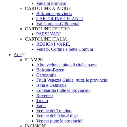
Valle di Primiero
CARTOLINE A-ADIGE
Bolzano e provincia
CARTOLINE GIGANTI
Val Gardena-Grödnertal
CARTOLINE ESTERO
PAESI VARI
CARTOLINE ITALIA
REGIONI VARIE
Veneto, Cortina e Sette Comuni
Arte
STAMPE
Altre vedute alpine di città e paesi
Bolzano-Bozen
Cartografia
Friuli Venezia Giulia. (tutte le provincie)
Istria e Dalmazia.
Lombardia (tutte le provincie)
Rovereto
Trento
Varia
Vedute del Trentino
Vedute dell'Alto-Adige
Veneto (tutte le provincie)
INCISIONI