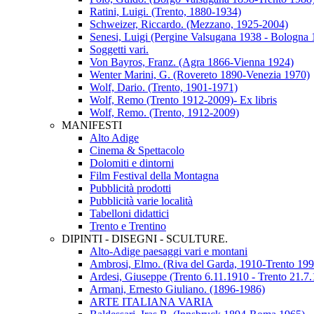
Ratini, Luigi. (Trento, 1880-1934)
Schweizer, Riccardo. (Mezzano, 1925-2004)
Senesi, Luigi (Pergine Valsugana 1938 - Bologna 
Soggetti vari.
Von Bayros, Franz. (Agra 1866-Vienna 1924)
Wenter Marini, G. (Rovereto 1890-Venezia 1970)
Wolf, Dario. (Trento, 1901-1971)
Wolf, Remo (Trento 1912-2009)- Ex libris
Wolf, Remo. (Trento, 1912-2009)
MANIFESTI
Alto Adige
Cinema & Spettacolo
Dolomiti e dintorni
Film Festival della Montagna
Pubblicità prodotti
Pubblicità varie località
Tabelloni didattici
Trento e Trentino
DIPINTI - DISEGNI - SCULTURE.
Alto-Adige paesaggi vari e montani
Ambrosi, Elmo. (Riva del Garda, 1910-Trento 199
Ardesi, Giuseppe (Trento 6.11.1910 - Trento 21.7
Armani, Ernesto Giuliano. (1896-1986)
ARTE ITALIANA VARIA