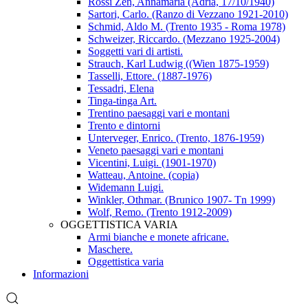
Rossi Zen, Annamaria (Adria, 17/10/1940)
Sartori, Carlo. (Ranzo di Vezzano 1921-2010)
Schmid, Aldo M. (Trento 1935 - Roma 1978)
Schweizer, Riccardo. (Mezzano 1925-2004)
Soggetti vari di artisti.
Strauch, Karl Ludwig ((Wien 1875-1959)
Tasselli, Ettore. (1887-1976)
Tessadri, Elena
Tinga-tinga Art.
Trentino paesaggi vari e montani
Trento e dintorni
Unterveger, Enrico. (Trento, 1876-1959)
Veneto paesaggi vari e montani
Vicentini, Luigi. (1901-1970)
Watteau, Antoine. (copia)
Widemann Luigi.
Winkler, Othmar. (Brunico 1907- Tn 1999)
Wolf, Remo. (Trento 1912-2009)
OGGETTISTICA VARIA
Armi bianche e monete africane.
Maschere.
Oggettistica varia
Informazioni