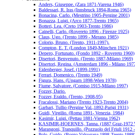
Anders, Giuseppe. (Zara 1871-Varena 1946)
Baldessari, R. Iras (Innsbruck 1894-Roma 1965)
Bonacina, Carlo. (Mestrino 1905-Pergine 2001)
Bonazza, Luigi. (Arco 1877-Trento 1965)
Botteri, Lea. (Creto 1903-Trento 1986)
Cainelli, Carlo. (Rovereto 1896 - Firenze 1925)
Claus, Ugo. (Trento 1899 - Merano 1985)
Colorio, Bruno. (Trento, 1911-1997).
Compton, E. T. (London 1849-München 1921)
Depero, Fortunato. (Fondo 1892 - Rovereto 1960)
Disertori, Benvenuto. (Trento 1887-Milano 1969)
Disertori, Regina. (Amsterdam 1896 - Milano 197
Eidenberger, Josef. (1899-1991)
Ferrari, Domenico. (Trento 1949)
Figura, Hans. (Ungarn 1898-Wien 1978)
Fiume, Salvatore. (Comiso 1915-Milano 1997)
Fozzer, Dario.
Fozzer, Eraldo. (Trento, 1908-95)
Fracalossi, Mariano (Trento 1923-Trento 2004)
Garbari, Tullio (Pergine Val.,1892-Parigi 1931)
Guidi, Virgilio. (Roma 1891- Venezia, 1984)
Kasimir, Luigi. (Pettau 1881-Vienna 1962)
KASIMIR-HOERNES, Tanna. (1887 Graz-1972 W
Marangoni, Tranquillo. (Pozzuolo del Friuli 1912 
Polo, Guido. (Borgo Valsugana 1898-Trento 1988