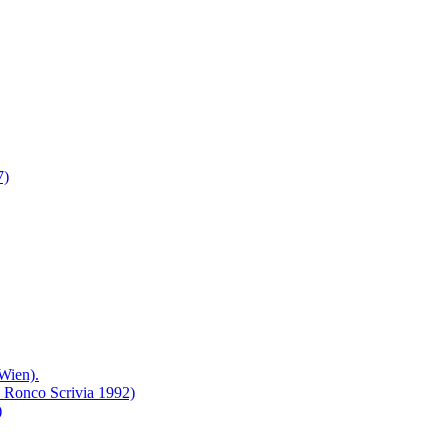
7)
ien).
- Ronco Scrivia 1992)
)