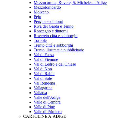
Mezzocorona, Roverè, S. Michele all'Adige
Mezzolombardo
Molveno
Pejo
Pergine e dintorni
Riva del Garda e Tenno
Roncegno e dintorni
Rovereto città e sobborghi
Torbole
Trento città e sobborghi
Trento illustrate e pubblicitarie
Val di Fassa
Val di Fiemme
Val di Ledro e del Chiese
Val di Non
Val di Rabbi
Val di Sole
Val Rendena
Vallagarina
Vallarsa
Valle dell'Adige
Valle di Cembra
Valle di Pinè
Valle di Primiero
CARTOLINE A-ADIGE