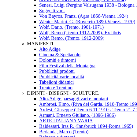
Senesi, Luigi (Pergine Valsugana 1938 - Bologna 
Soggetti vari.
Von Bayros, Franz. (Agra 1866-Vienna 1924)
Wenter Marini, G. (Rovereto 1890-Venezia 1970)
Wolf, Dario. (Trento, 1901-1971)
Wolf, Remo (Trento 1912-2009)- Ex libris
Wolf, Remo. (Trento, 1912-2009)
MANIFESTI
Alto Adige
Cinema & Spettacolo
Dolomiti e dintorni
Film Festival della Montagna
Pubblicità prodotti
Pubblicità varie località
Tabelloni didattici
Trento e Trentino
DIPINTI - DISEGNI - SCULTURE.
Alto-Adige paesaggi vari e montani
Ambrosi, Elmo. (Riva del Garda, 1910-Trento 199
Ardesi, Giuseppe (Trento 6.11.1910 - Trento 21.7
Armani, Ernesto Giuliano. (1896-1986)
ARTE ITALIANA VARIA
Baldessari, Iras R. (Innsbruck 1894-Roma 1965)
Berlanda, Marco (Trento)