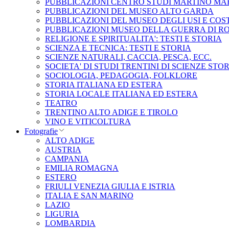
PUBBLICAZIONI CENTRO STUDI MARTINO MA
PUBBLICAZIONI DEL MUSEO ALTO GARDA
PUBBLICAZIONI DEL MUSEO DEGLI USI E COS
PUBBLICAZIONI MUSEO DELLA GUERRA DI R
RELIGIONE E SPIRITUALITA': TESTI E STORIA
SCIENZA E TECNICA: TESTI E STORIA
SCIENZE NATURALI, CACCIA, PESCA, ECC.
SOCIETA' DI STUDI TRENTINI DI SCIENZE STO
SOCIOLOGIA, PEDAGOGIA, FOLKLORE
STORIA ITALIANA ED ESTERA
STORIA LOCALE ITALIANA ED ESTERA
TEATRO
TRENTINO ALTO ADIGE E TIROLO
VINO E VITICOLTURA
Fotografie
ALTO ADIGE
AUSTRIA
CAMPANIA
EMILIA ROMAGNA
ESTERO
FRIULI VENEZIA GIULIA E ISTRIA
ITALIA E SAN MARINO
LAZIO
LIGURIA
LOMBARDIA