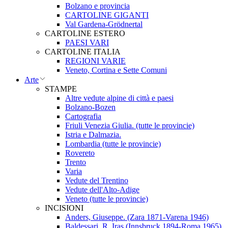
Bolzano e provincia
CARTOLINE GIGANTI
Val Gardena-Grödnertal
CARTOLINE ESTERO
PAESI VARI
CARTOLINE ITALIA
REGIONI VARIE
Veneto, Cortina e Sette Comuni
Arte
STAMPE
Altre vedute alpine di città e paesi
Bolzano-Bozen
Cartografia
Friuli Venezia Giulia. (tutte le provincie)
Istria e Dalmazia.
Lombardia (tutte le provincie)
Rovereto
Trento
Varia
Vedute del Trentino
Vedute dell'Alto-Adige
Veneto (tutte le provincie)
INCISIONI
Anders, Giuseppe. (Zara 1871-Varena 1946)
Baldessari, R. Iras (Innsbruck 1894-Roma 1965)