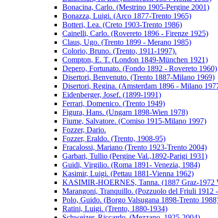
Bonacina, Carlo. (Mestrino 1905-Pergine 2001)
Bonazza, Luigi. (Arco 1877-Trento 1965)
Botteri, Lea. (Creto 1903-Trento 1986)
Cainelli, Carlo. (Rovereto 1896 - Firenze 1925)
Claus, Ugo. (Trento 1899 - Merano 1985)
Colorio, Bruno. (Trento, 1911-1997).
Compton, E. T. (London 1849-München 1921)
Depero, Fortunato. (Fondo 1892 - Rovereto 1960)
Disertori, Benvenuto. (Trento 1887-Milano 1969)
Disertori, Regina. (Amsterdam 1896 - Milano 197
Eidenberger, Josef. (1899-1991)
Ferrari, Domenico. (Trento 1949)
Figura, Hans. (Ungarn 1898-Wien 1978)
Fiume, Salvatore. (Comiso 1915-Milano 1997)
Fozzer, Dario.
Fozzer, Eraldo. (Trento, 1908-95)
Fracalossi, Mariano (Trento 1923-Trento 2004)
Garbari, Tullio (Pergine Val.,1892-Parigi 1931)
Guidi, Virgilio. (Roma 1891- Venezia, 1984)
Kasimir, Luigi. (Pettau 1881-Vienna 1962)
KASIMIR-HOERNES, Tanna. (1887 Graz-1972 W
Marangoni, Tranquillo. (Pozzuolo del Friuli 1912 
Polo, Guido. (Borgo Valsugana 1898-Trento 1988
Ratini, Luigi. (Trento, 1880-1934)
Schweizer, Riccardo. (Mezzano, 1925-2004)