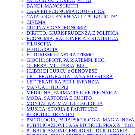
AVIAZIONE, MARINA, AUTO
BANDI, MANOSCRITTI
CASA ED ECONOMIA DOMESTICA
CATALOGHI AZIENDALI E PUBBLICITA'
CINEMA
CUCINA E GASTRONOMIA
DIRITTO, GIURISPRUDENZA E POLITICA
ECONOMIA, RAGIONERIA E STATISTICA
FILOSOFIA
FOTOGRAFIA
FUTURISMO E ASTRATTISMO
GIOCHI, SPORT, PASSATEMPI, ECC.
GUERRA, MILITARIA, ECC.
I LIBRI DI CURCU e GENOVESE
LETTERATURA ITALIANA ED ESTERA
LETTERATURA PER L'INFANZIA
MANUALI HOEPLI
MEDICINA, FARMACIA E VETERINARIA
MODA, SARTORIA E CUCITO
MONTAGNA, VIAGGI, GEOLOGIA
MUSICA: STORIA E PARTITURE
PERIODICI TRENTINI
PSICOLOGIA, PARAPSICOLOGIA, MAGIA, NEW
PUBBLICAZIONI CASA EDITRICE PRAXIS - BO
PUBBLICAZIONI CENTRO STUDI JUDICARIA