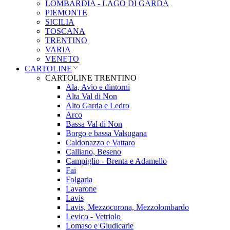
LOMBARDIA - LAGO DI GARDA
PIEMONTE
SICILIA
TOSCANA
TRENTINO
VARIA
VENETO
CARTOLINE
CARTOLINE TRENTINO
Ala, Avio e dintorni
Alta Val di Non
Alto Garda e Ledro
Arco
Bassa Val di Non
Borgo e bassa Valsugana
Caldonazzo e Vattaro
Calliano, Beseno
Campiglio - Brenta e Adamello
Fai
Folgaria
Lavarone
Lavis
Lavis, Mezzocorona, Mezzolombardo
Levico - Vetriolo
Lomaso e Giudicarie