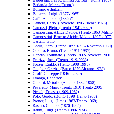
Baldessari, Iras R. (Innsbruck 1894-Roma 1965)
Berlanda, Marco (Trento)
Bolzano e dintorni
Bonazza, Luigi. (1877-1965).
Caffi, Annibale. (1886-?)
Cainelli, Carlo. (Rovereto 1896-Firenze 1925)
Camozzi, Pietro (Trento, 1941-2020)
Campestrini, Alcide Davide. (Trento 1863-Milano
Campestrini, Ernesto Alcide (Milano 1897 -1977)
Castelli, Gino.
Coelli, Piero. (Pirano Istria 1893- Rovereto 1980)
Colorio, Bruno. (Trento 1911-1997).
Depero, Fortunato. (Fondo 1892-Rovereto 1960)
Fedrizzi, Ines. (Trento 1919-2008)
Fozzer, Eraldo. (Trento 1908-1995)
Gaigher, Orazio. (Barco 1870-Merano 1938)
Groff, Giuseppe (1946 - 2020)
Lilanga, Hendrick.
Ottolini, Metodio (Aldeno, 1882-1958)
Pevarello, Mario (Trento 1910-Trento 2005).
Piccoli, Ernesto (1909-1962)
Polo, Guido. (Borgo 1898-Trento 1988)
Proner, Luigi. (Lavis 1883-Trento 1968)
Rasmo, Camillo. (1876-1965)
Ratini, Luigi. (Trento 1880-1934)