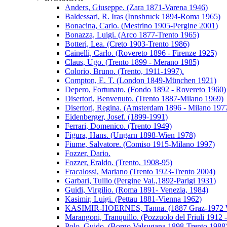
Anders, Giuseppe. (Zara 1871-Varena 1946)
Baldessari, R. Iras (Innsbruck 1894-Roma 1965)
Bonacina, Carlo. (Mestrino 1905-Pergine 2001)
Bonazza, Luigi. (Arco 1877-Trento 1965)
Botteri, Lea. (Creto 1903-Trento 1986)
Cainelli, Carlo. (Rovereto 1896 - Firenze 1925)
Claus, Ugo. (Trento 1899 - Merano 1985)
Colorio, Bruno. (Trento, 1911-1997).
Compton, E. T. (London 1849-München 1921)
Depero, Fortunato. (Fondo 1892 - Rovereto 1960)
Disertori, Benvenuto. (Trento 1887-Milano 1969)
Disertori, Regina. (Amsterdam 1896 - Milano 197
Eidenberger, Josef. (1899-1991)
Ferrari, Domenico. (Trento 1949)
Figura, Hans. (Ungarn 1898-Wien 1978)
Fiume, Salvatore. (Comiso 1915-Milano 1997)
Fozzer, Dario.
Fozzer, Eraldo. (Trento, 1908-95)
Fracalossi, Mariano (Trento 1923-Trento 2004)
Garbari, Tullio (Pergine Val.,1892-Parigi 1931)
Guidi, Virgilio. (Roma 1891- Venezia, 1984)
Kasimir, Luigi. (Pettau 1881-Vienna 1962)
KASIMIR-HOERNES, Tanna. (1887 Graz-1972 W
Marangoni, Tranquillo. (Pozzuolo del Friuli 1912 
Polo, Guido. (Borgo Valsugana 1898-Trento 1988