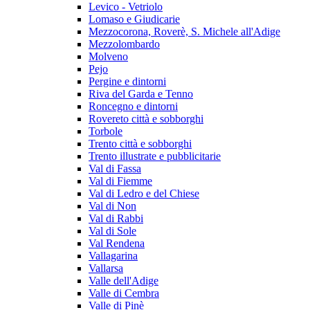
Levico - Vetriolo
Lomaso e Giudicarie
Mezzocorona, Roverè, S. Michele all'Adige
Mezzolombardo
Molveno
Pejo
Pergine e dintorni
Riva del Garda e Tenno
Roncegno e dintorni
Rovereto città e sobborghi
Torbole
Trento città e sobborghi
Trento illustrate e pubblicitarie
Val di Fassa
Val di Fiemme
Val di Ledro e del Chiese
Val di Non
Val di Rabbi
Val di Sole
Val Rendena
Vallagarina
Vallarsa
Valle dell'Adige
Valle di Cembra
Valle di Pinè