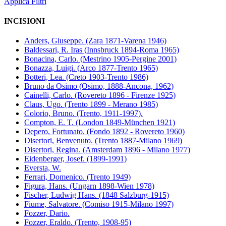
Applica Filtri
INCISIONI
Anders, Giuseppe. (Zara 1871-Varena 1946)
Baldessari, R. Iras (Innsbruck 1894-Roma 1965)
Bonacina, Carlo. (Mestrino 1905-Pergine 2001)
Bonazza, Luigi. (Arco 1877-Trento 1965)
Botteri, Lea. (Creto 1903-Trento 1986)
Bruno da Osimo (Osimo, 1888-Ancona, 1962)
Cainelli, Carlo. (Rovereto 1896 - Firenze 1925)
Claus, Ugo. (Trento 1899 - Merano 1985)
Colorio, Bruno. (Trento, 1911-1997).
Compton, E. T. (London 1849-München 1921)
Depero, Fortunato. (Fondo 1892 - Rovereto 1960)
Disertori, Benvenuto. (Trento 1887-Milano 1969)
Disertori, Regina. (Amsterdam 1896 - Milano 1977)
Eidenberger, Josef. (1899-1991)
Eversta, W.
Ferrari, Domenico. (Trento 1949)
Figura, Hans. (Ungarn 1898-Wien 1978)
Fischer, Ludwig Hans. (1848 Salzburg-1915)
Fiume, Salvatore. (Comiso 1915-Milano 1997)
Fozzer, Dario.
Fozzer, Eraldo. (Trento, 1908-95)