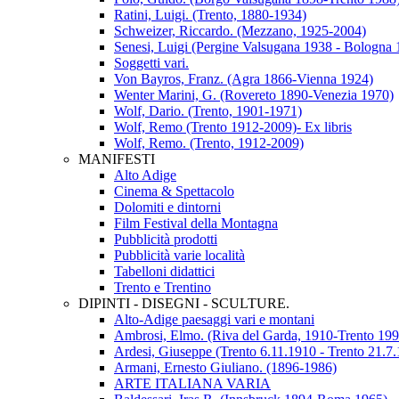
Ratini, Luigi. (Trento, 1880-1934)
Schweizer, Riccardo. (Mezzano, 1925-2004)
Senesi, Luigi (Pergine Valsugana 1938 - Bologna 
Soggetti vari.
Von Bayros, Franz. (Agra 1866-Vienna 1924)
Wenter Marini, G. (Rovereto 1890-Venezia 1970)
Wolf, Dario. (Trento, 1901-1971)
Wolf, Remo (Trento 1912-2009)- Ex libris
Wolf, Remo. (Trento, 1912-2009)
MANIFESTI
Alto Adige
Cinema & Spettacolo
Dolomiti e dintorni
Film Festival della Montagna
Pubblicità prodotti
Pubblicità varie località
Tabelloni didattici
Trento e Trentino
DIPINTI - DISEGNI - SCULTURE.
Alto-Adige paesaggi vari e montani
Ambrosi, Elmo. (Riva del Garda, 1910-Trento 199
Ardesi, Giuseppe (Trento 6.11.1910 - Trento 21.7
Armani, Ernesto Giuliano. (1896-1986)
ARTE ITALIANA VARIA