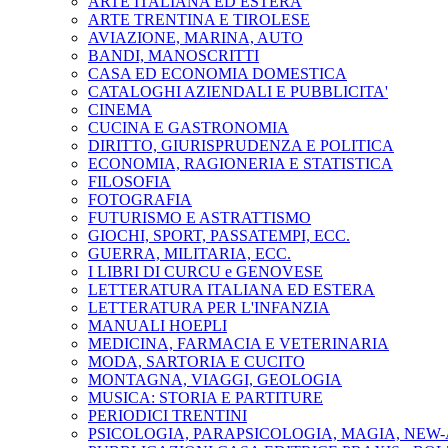
ARTE ITALIANA ED ESTERA
ARTE TRENTINA E TIROLESE
AVIAZIONE, MARINA, AUTO
BANDI, MANOSCRITTI
CASA ED ECONOMIA DOMESTICA
CATALOGHI AZIENDALI E PUBBLICITA'
CINEMA
CUCINA E GASTRONOMIA
DIRITTO, GIURISPRUDENZA E POLITICA
ECONOMIA, RAGIONERIA E STATISTICA
FILOSOFIA
FOTOGRAFIA
FUTURISMO E ASTRATTISMO
GIOCHI, SPORT, PASSATEMPI, ECC.
GUERRA, MILITARIA, ECC.
I LIBRI DI CURCU e GENOVESE
LETTERATURA ITALIANA ED ESTERA
LETTERATURA PER L'INFANZIA
MANUALI HOEPLI
MEDICINA, FARMACIA E VETERINARIA
MODA, SARTORIA E CUCITO
MONTAGNA, VIAGGI, GEOLOGIA
MUSICA: STORIA E PARTITURE
PERIODICI TRENTINI
PSICOLOGIA, PARAPSICOLOGIA, MAGIA, NEW