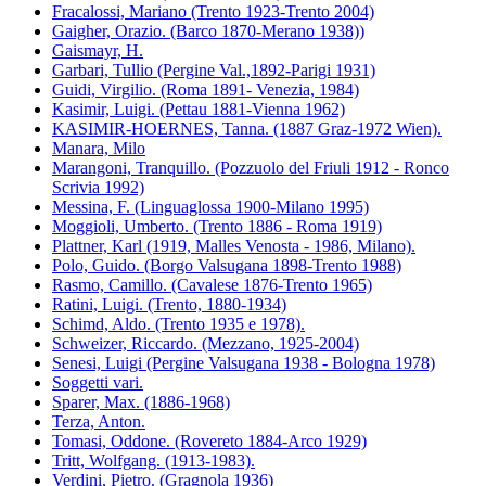
Fracalossi, Mariano (Trento 1923-Trento 2004)
Gaigher, Orazio. (Barco 1870-Merano 1938))
Gaismayr, H.
Garbari, Tullio (Pergine Val.,1892-Parigi 1931)
Guidi, Virgilio. (Roma 1891- Venezia, 1984)
Kasimir, Luigi. (Pettau 1881-Vienna 1962)
KASIMIR-HOERNES, Tanna. (1887 Graz-1972 Wien).
Manara, Milo
Marangoni, Tranquillo. (Pozzuolo del Friuli 1912 - Ronco
Scrivia 1992)
Messina, F. (Linguaglossa 1900-Milano 1995)
Moggioli, Umberto. (Trento 1886 - Roma 1919)
Plattner, Karl (1919, Malles Venosta - 1986, Milano).
Polo, Guido. (Borgo Valsugana 1898-Trento 1988)
Rasmo, Camillo. (Cavalese 1876-Trento 1965)
Ratini, Luigi. (Trento, 1880-1934)
Schimd, Aldo. (Trento 1935 e 1978).
Schweizer, Riccardo. (Mezzano, 1925-2004)
Senesi, Luigi (Pergine Valsugana 1938 - Bologna 1978)
Soggetti vari.
Sparer, Max. (1886-1968)
Terza, Anton.
Tomasi, Oddone. (Rovereto 1884-Arco 1929)
Tritt, Wolfgang. (1913-1983).
Verdini, Pietro. (Gragnola 1936)