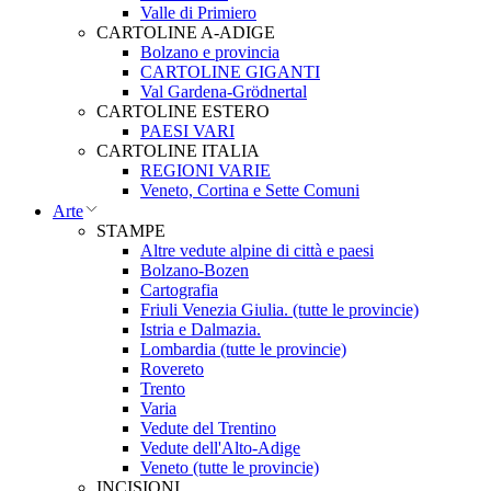
Valle di Primiero
CARTOLINE A-ADIGE
Bolzano e provincia
CARTOLINE GIGANTI
Val Gardena-Grödnertal
CARTOLINE ESTERO
PAESI VARI
CARTOLINE ITALIA
REGIONI VARIE
Veneto, Cortina e Sette Comuni
Arte
STAMPE
Altre vedute alpine di città e paesi
Bolzano-Bozen
Cartografia
Friuli Venezia Giulia. (tutte le provincie)
Istria e Dalmazia.
Lombardia (tutte le provincie)
Rovereto
Trento
Varia
Vedute del Trentino
Vedute dell'Alto-Adige
Veneto (tutte le provincie)
INCISIONI