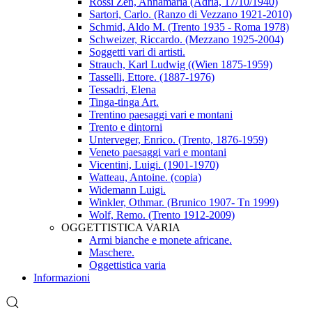
Rossi Zen, Annamaria (Adria, 17/10/1940)
Sartori, Carlo. (Ranzo di Vezzano 1921-2010)
Schmid, Aldo M. (Trento 1935 - Roma 1978)
Schweizer, Riccardo. (Mezzano 1925-2004)
Soggetti vari di artisti.
Strauch, Karl Ludwig ((Wien 1875-1959)
Tasselli, Ettore. (1887-1976)
Tessadri, Elena
Tinga-tinga Art.
Trentino paesaggi vari e montani
Trento e dintorni
Unterveger, Enrico. (Trento, 1876-1959)
Veneto paesaggi vari e montani
Vicentini, Luigi. (1901-1970)
Watteau, Antoine. (copia)
Widemann Luigi.
Winkler, Othmar. (Brunico 1907- Tn 1999)
Wolf, Remo. (Trento 1912-2009)
OGGETTISTICA VARIA
Armi bianche e monete africane.
Maschere.
Oggettistica varia
Informazioni