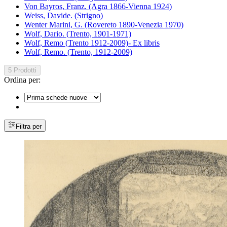
Von Bayros, Franz. (Agra 1866-Vienna 1924)
Weiss, Davide. (Strigno)
Wenter Marini, G. (Rovereto 1890-Venezia 1970)
Wolf, Dario. (Trento, 1901-1971)
Wolf, Remo (Trento 1912-2009)- Ex libris
Wolf, Remo. (Trento, 1912-2009)
5 Prodotti
Ordina per:
Filtra per