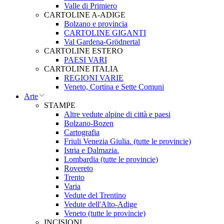
Valle di Primiero
CARTOLINE A-ADIGE
Bolzano e provincia
CARTOLINE GIGANTI
Val Gardena-Grödnertal
CARTOLINE ESTERO
PAESI VARI
CARTOLINE ITALIA
REGIONI VARIE
Veneto, Cortina e Sette Comuni
Arte
STAMPE
Altre vedute alpine di città e paesi
Bolzano-Bozen
Cartografia
Friuli Venezia Giulia. (tutte le provincie)
Istria e Dalmazia.
Lombardia (tutte le provincie)
Rovereto
Trento
Varia
Vedute del Trentino
Vedute dell'Alto-Adige
Veneto (tutte le provincie)
INCISIONI