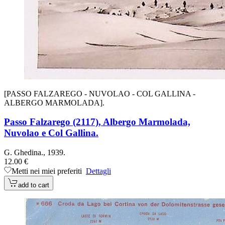
[PASSO FALZAREGO - NUVOLAO - COL GALLINA -
ALBERGO MARMOLADA].
Passo Falzarego (2117), Albergo Marmolada,
Nuvolao e Col Gallina.
G. Ghedina., 1939.
12.00 €
Metti nei miei preferiti
Dettagli
add to cart