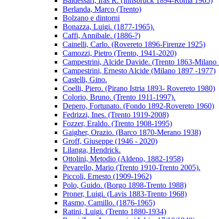
Baldessari, Iras R. (Innsbruck 1894-Roma 1965)
Berlanda, Marco (Trento)
Bolzano e dintorni
Bonazza, Luigi. (1877-1965).
Caffi, Annibale. (1886-?)
Cainelli, Carlo. (Rovereto 1896-Firenze 1925)
Camozzi, Pietro (Trento, 1941-2020)
Campestrini, Alcide Davide. (Trento 1863-Milano
Campestrini, Ernesto Alcide (Milano 1897 -1977)
Castelli, Gino.
Coelli, Piero. (Pirano Istria 1893- Rovereto 1980)
Colorio, Bruno. (Trento 1911-1997).
Depero, Fortunato. (Fondo 1892-Rovereto 1960)
Fedrizzi, Ines. (Trento 1919-2008)
Fozzer, Eraldo. (Trento 1908-1995)
Gaigher, Orazio. (Barco 1870-Merano 1938)
Groff, Giuseppe (1946 - 2020)
Lilanga, Hendrick.
Ottolini, Metodio (Aldeno, 1882-1958)
Pevarello, Mario (Trento 1910-Trento 2005).
Piccoli, Ernesto (1909-1962)
Polo, Guido. (Borgo 1898-Trento 1988)
Proner, Luigi. (Lavis 1883-Trento 1968)
Rasmo, Camillo. (1876-1965)
Ratini, Luigi. (Trento 1880-1934)