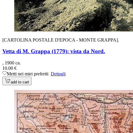
[CARTOLINA POSTALE D'EPOCA - MONTE GRAPPA].
Vetta di M. Grappa (1779): vista da Nord.
, 1900 ca.
10.00 €
Metti nei miei preferiti
Dettagli
add to cart