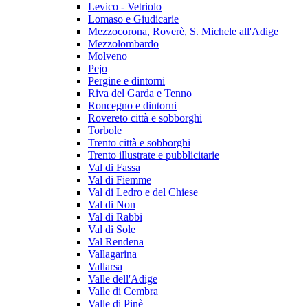
Levico - Vetriolo
Lomaso e Giudicarie
Mezzocorona, Roverè, S. Michele all'Adige
Mezzolombardo
Molveno
Pejo
Pergine e dintorni
Riva del Garda e Tenno
Roncegno e dintorni
Rovereto città e sobborghi
Torbole
Trento città e sobborghi
Trento illustrate e pubblicitarie
Val di Fassa
Val di Fiemme
Val di Ledro e del Chiese
Val di Non
Val di Rabbi
Val di Sole
Val Rendena
Vallagarina
Vallarsa
Valle dell'Adige
Valle di Cembra
Valle di Pinè