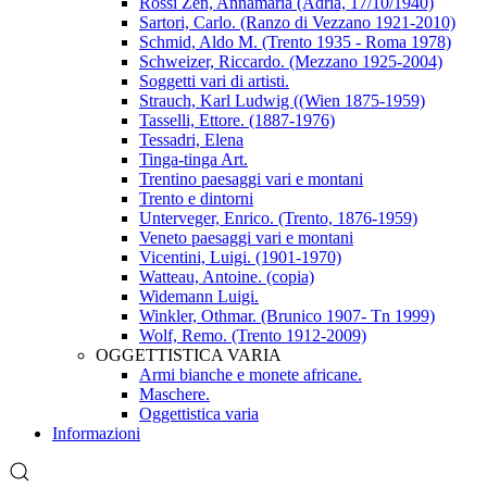
Rossi Zen, Annamaria (Adria, 17/10/1940)
Sartori, Carlo. (Ranzo di Vezzano 1921-2010)
Schmid, Aldo M. (Trento 1935 - Roma 1978)
Schweizer, Riccardo. (Mezzano 1925-2004)
Soggetti vari di artisti.
Strauch, Karl Ludwig ((Wien 1875-1959)
Tasselli, Ettore. (1887-1976)
Tessadri, Elena
Tinga-tinga Art.
Trentino paesaggi vari e montani
Trento e dintorni
Unterveger, Enrico. (Trento, 1876-1959)
Veneto paesaggi vari e montani
Vicentini, Luigi. (1901-1970)
Watteau, Antoine. (copia)
Widemann Luigi.
Winkler, Othmar. (Brunico 1907- Tn 1999)
Wolf, Remo. (Trento 1912-2009)
OGGETTISTICA VARIA
Armi bianche e monete africane.
Maschere.
Oggettistica varia
Informazioni