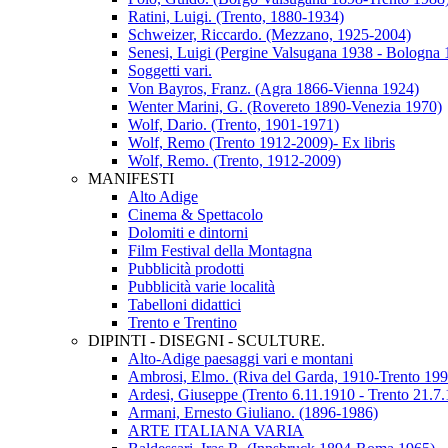
Ratini, Luigi. (Trento, 1880-1934)
Schweizer, Riccardo. (Mezzano, 1925-2004)
Senesi, Luigi (Pergine Valsugana 1938 - Bologna 
Soggetti vari.
Von Bayros, Franz. (Agra 1866-Vienna 1924)
Wenter Marini, G. (Rovereto 1890-Venezia 1970)
Wolf, Dario. (Trento, 1901-1971)
Wolf, Remo (Trento 1912-2009)- Ex libris
Wolf, Remo. (Trento, 1912-2009)
MANIFESTI
Alto Adige
Cinema & Spettacolo
Dolomiti e dintorni
Film Festival della Montagna
Pubblicità prodotti
Pubblicità varie località
Tabelloni didattici
Trento e Trentino
DIPINTI - DISEGNI - SCULTURE.
Alto-Adige paesaggi vari e montani
Ambrosi, Elmo. (Riva del Garda, 1910-Trento 199
Ardesi, Giuseppe (Trento 6.11.1910 - Trento 21.7
Armani, Ernesto Giuliano. (1896-1986)
ARTE ITALIANA VARIA