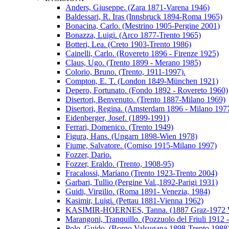
Anders, Giuseppe. (Zara 1871-Varena 1946)
Baldessari, R. Iras (Innsbruck 1894-Roma 1965)
Bonacina, Carlo. (Mestrino 1905-Pergine 2001)
Bonazza, Luigi. (Arco 1877-Trento 1965)
Botteri, Lea. (Creto 1903-Trento 1986)
Cainelli, Carlo. (Rovereto 1896 - Firenze 1925)
Claus, Ugo. (Trento 1899 - Merano 1985)
Colorio, Bruno. (Trento, 1911-1997).
Compton, E. T. (London 1849-München 1921)
Depero, Fortunato. (Fondo 1892 - Rovereto 1960)
Disertori, Benvenuto. (Trento 1887-Milano 1969)
Disertori, Regina. (Amsterdam 1896 - Milano 197
Eidenberger, Josef. (1899-1991)
Ferrari, Domenico. (Trento 1949)
Figura, Hans. (Ungarn 1898-Wien 1978)
Fiume, Salvatore. (Comiso 1915-Milano 1997)
Fozzer, Dario.
Fozzer, Eraldo. (Trento, 1908-95)
Fracalossi, Mariano (Trento 1923-Trento 2004)
Garbari, Tullio (Pergine Val.,1892-Parigi 1931)
Guidi, Virgilio. (Roma 1891- Venezia, 1984)
Kasimir, Luigi. (Pettau 1881-Vienna 1962)
KASIMIR-HOERNES, Tanna. (1887 Graz-1972 W
Marangoni, Tranquillo. (Pozzuolo del Friuli 1912 
Polo, Guido. (Borgo Valsugana 1898-Trento 1988