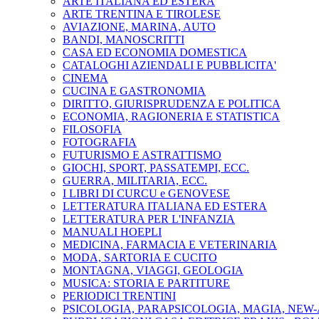
ARTE ITALIANA ED ESTERA
ARTE TRENTINA E TIROLESE
AVIAZIONE, MARINA, AUTO
BANDI, MANOSCRITTI
CASA ED ECONOMIA DOMESTICA
CATALOGHI AZIENDALI E PUBBLICITA'
CINEMA
CUCINA E GASTRONOMIA
DIRITTO, GIURISPRUDENZA E POLITICA
ECONOMIA, RAGIONERIA E STATISTICA
FILOSOFIA
FOTOGRAFIA
FUTURISMO E ASTRATTISMO
GIOCHI, SPORT, PASSATEMPI, ECC.
GUERRA, MILITARIA, ECC.
I LIBRI DI CURCU e GENOVESE
LETTERATURA ITALIANA ED ESTERA
LETTERATURA PER L'INFANZIA
MANUALI HOEPLI
MEDICINA, FARMACIA E VETERINARIA
MODA, SARTORIA E CUCITO
MONTAGNA, VIAGGI, GEOLOGIA
MUSICA: STORIA E PARTITURE
PERIODICI TRENTINI
PSICOLOGIA, PARAPSICOLOGIA, MAGIA, NEW