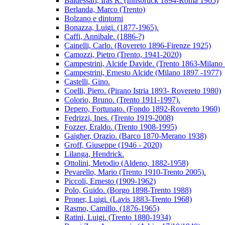
Baldessari, Iras R. (Innsbruck 1894-Roma 1965)
Berlanda, Marco (Trento)
Bolzano e dintorni
Bonazza, Luigi. (1877-1965).
Caffi, Annibale. (1886-?)
Cainelli, Carlo. (Rovereto 1896-Firenze 1925)
Camozzi, Pietro (Trento, 1941-2020)
Campestrini, Alcide Davide. (Trento 1863-Milano
Campestrini, Ernesto Alcide (Milano 1897 -1977)
Castelli, Gino.
Coelli, Piero. (Pirano Istria 1893- Rovereto 1980)
Colorio, Bruno. (Trento 1911-1997).
Depero, Fortunato. (Fondo 1892-Rovereto 1960)
Fedrizzi, Ines. (Trento 1919-2008)
Fozzer, Eraldo. (Trento 1908-1995)
Gaigher, Orazio. (Barco 1870-Merano 1938)
Groff, Giuseppe (1946 - 2020)
Lilanga, Hendrick.
Ottolini, Metodio (Aldeno, 1882-1958)
Pevarello, Mario (Trento 1910-Trento 2005).
Piccoli, Ernesto (1909-1962)
Polo, Guido. (Borgo 1898-Trento 1988)
Proner, Luigi. (Lavis 1883-Trento 1968)
Rasmo, Camillo. (1876-1965)
Ratini, Luigi. (Trento 1880-1934)