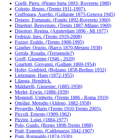
Coelli, Piero. (Pirano Istria 1893- Rovereto 1980)
Colorio, Bruno. (Trento 1911-1997).
Craffonara, Aurelio. (Gallarate 1875-Genova 1945)
Depero, Fortunato. (Fondo 1892-Rovereto 1960)
Disertori, Benvenuto. (Trento 1887-Milano 1969)
Disertori, Regina. (Amsterdam 1896 - Mi 1977)
Fedrizzi, Ines. (Trento 1919-2008)
Fozzer, Eraldo. (Trento 1908-1995)
Gaigher, Orazio. (Barco 1870-Merano 1938)
Gerola, Rosalia. (Terragnolo?)
Groff, Giuseppe (1946 - 2020)
Guarlotti, Giovanni. (Galliate 1869-1954)
Hofer, Gottfried. (Bolzano 1858-Berlino 1932)
Lietzmann, Hans (1872-1955)
Lilanga, Hendrick.
Maldarelli, Giuseppe. (1885-1958)
Merlet, Erwin. (1886-1939)
Moggioli, Umberto. (Trento 1886 - Roma 1919)
Ottolini, Metodio (Aldeno, 1882-1958)
Pevarello, Mario (Trento 1910-Trento 2005).
Piccoli, Ernesto (1909-1962)
Pizzini, Luigi. (1884-1977)
Polo, Guido. (Borgo 1898-Trento 1988)
Prati, Eugenio. (Caldonazzo 1842-1907)
Prati, Romualdo (1874-1930)