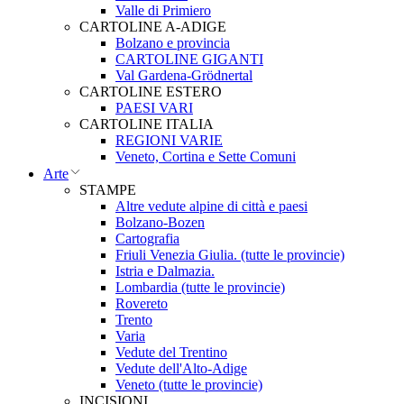
Valle di Primiero
CARTOLINE A-ADIGE
Bolzano e provincia
CARTOLINE GIGANTI
Val Gardena-Grödnertal
CARTOLINE ESTERO
PAESI VARI
CARTOLINE ITALIA
REGIONI VARIE
Veneto, Cortina e Sette Comuni
Arte
STAMPE
Altre vedute alpine di città e paesi
Bolzano-Bozen
Cartografia
Friuli Venezia Giulia. (tutte le provincie)
Istria e Dalmazia.
Lombardia (tutte le provincie)
Rovereto
Trento
Varia
Vedute del Trentino
Vedute dell'Alto-Adige
Veneto (tutte le provincie)
INCISIONI