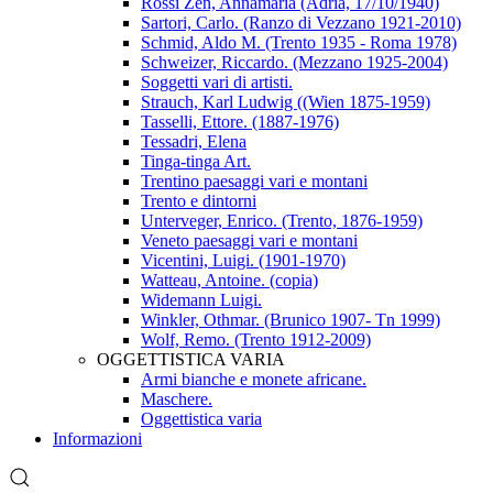
Rossi Zen, Annamaria (Adria, 17/10/1940)
Sartori, Carlo. (Ranzo di Vezzano 1921-2010)
Schmid, Aldo M. (Trento 1935 - Roma 1978)
Schweizer, Riccardo. (Mezzano 1925-2004)
Soggetti vari di artisti.
Strauch, Karl Ludwig ((Wien 1875-1959)
Tasselli, Ettore. (1887-1976)
Tessadri, Elena
Tinga-tinga Art.
Trentino paesaggi vari e montani
Trento e dintorni
Unterveger, Enrico. (Trento, 1876-1959)
Veneto paesaggi vari e montani
Vicentini, Luigi. (1901-1970)
Watteau, Antoine. (copia)
Widemann Luigi.
Winkler, Othmar. (Brunico 1907- Tn 1999)
Wolf, Remo. (Trento 1912-2009)
OGGETTISTICA VARIA
Armi bianche e monete africane.
Maschere.
Oggettistica varia
Informazioni