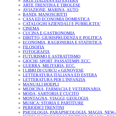
ARTE ITALIANA ED ESTERA
ARTE TRENTINA E TIROLESE
AVIAZIONE, MARINA, AUTO
BANDI, MANOSCRITTI
CASA ED ECONOMIA DOMESTICA
CATALOGHI AZIENDALI E PUBBLICITA'
CINEMA
CUCINA E GASTRONOMIA
DIRITTO, GIURISPRUDENZA E POLITICA
ECONOMIA, RAGIONERIA E STATISTICA
FILOSOFIA
FOTOGRAFIA
FUTURISMO E ASTRATTISMO
GIOCHI, SPORT, PASSATEMPI, ECC.
GUERRA, MILITARIA, ECC.
I LIBRI DI CURCU e GENOVESE
LETTERATURA ITALIANA ED ESTERA
LETTERATURA PER L'INFANZIA
MANUALI HOEPLI
MEDICINA, FARMACIA E VETERINARIA
MODA, SARTORIA E CUCITO
MONTAGNA, VIAGGI, GEOLOGIA
MUSICA: STORIA E PARTITURE
PERIODICI TRENTINI
PSICOLOGIA, PARAPSICOLOGIA, MAGIA, NEW