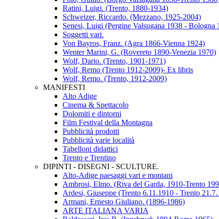
Ratini, Luigi. (Trento, 1880-1934)
Schweizer, Riccardo. (Mezzano, 1925-2004)
Senesi, Luigi (Pergine Valsugana 1938 - Bologna 
Soggetti vari.
Von Bayros, Franz. (Agra 1866-Vienna 1924)
Wenter Marini, G. (Rovereto 1890-Venezia 1970)
Wolf, Dario. (Trento, 1901-1971)
Wolf, Remo (Trento 1912-2009)- Ex libris
Wolf, Remo. (Trento, 1912-2009)
MANIFESTI
Alto Adige
Cinema & Spettacolo
Dolomiti e dintorni
Film Festival della Montagna
Pubblicità prodotti
Pubblicità varie località
Tabelloni didattici
Trento e Trentino
DIPINTI - DISEGNI - SCULTURE.
Alto-Adige paesaggi vari e montani
Ambrosi, Elmo. (Riva del Garda, 1910-Trento 199
Ardesi, Giuseppe (Trento 6.11.1910 - Trento 21.7
Armani, Ernesto Giuliano. (1896-1986)
ARTE ITALIANA VARIA