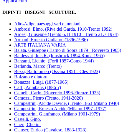
Applica Filtri
DIPINTI - DISEGNI - SCULTURE.
Alto-Adige paesaggi vari e montani
Ambrosi, Elmo. (Riva del Garda, 1910-Trento 1992)
Ardesi, Giuseppe (Trento 6.11.1910 - Trento 21.7.1974)
Armani, Ernesto Giuliano. (1896-1986)
ARTE ITALIANA VARIA
Balata, Giuseppe (Tiarno di Sopra 1879 - Rovereto 1965)
Baldessari, Iras R. (Innsbruck 1894-Roma 1965)
Barzanti, Licinio. (Forlì 1857-Como 1944)
Berlanda, Marco (Trento)
Bezzi, Bartolomeo (Ossana 1851 - Cles 1923)
Bolzano e dintorni
Bonazza, Luigi. (1877-1965).
Caffi, Annibale. (1886-?)
Cainelli, Carlo. (Rovereto 1896-Firenze 1925)
Camozzi, Pietro (Trento, 1941-2020)
Campestrini, Alcide Davide. (Trento 1863-Milano 1940)
Campestrini, Ernesto Alcide (Milano 1897 -1977)
Campestrini, Gianfranco. (Milano 1901-1979)
Castelli, Gino.
Cheri, Cherin.
Clauser, Enrico (Cavalese, 1883-1928)