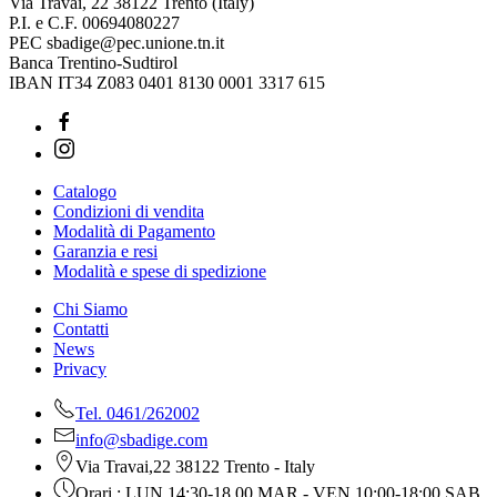
Via Travai, 22 38122 Trento (Italy)
P.I. e C.F. 00694080227
PEC sbadige@pec.unione.tn.it
Banca Trentino-Sudtirol
IBAN IT34 Z083 0401 8130 0001 3317 615
Catalogo
Condizioni di vendita
Modalità di Pagamento
Garanzia e resi
Modalità e spese di spedizione
Chi Siamo
Contatti
News
Privacy
Tel. 0461/262002
info@sbadige.com
Via Travai,22 38122 Trento - Italy
Orari : LUN 14:30-18.00 MAR - VEN 10:00-18:00 SAB