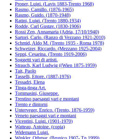
Proner, Luigi. (Lavis 1883-Trento 1968)
Rasmo, Camillo. (1876-1965)
Rasmo, Guido. (1870-1948)
Ratini, Luigi. (Trento 1880-1934)
Rodde, Carl Gustav. (1830-1906)
Rossi Zen, Annamaria (Adria, 17/10/1940)
Sartori, Carlo. (Ranzo di Vezzano 1921-2010)
Schmid, Aldo M. (Trento 1935 - Roma 1978)
Schweizer, Riccardo. (Mezzano 1925-2004)
Seppi, Cesarina. (Trento 1919-2006)
Soggetti vari di artisti.
Strauch, Karl Ludwig ((Wien 1875-1959)
Tait, Paolo
Tasselli, Ettore. (1887-1976)
Tessadri, Elena
Tinga-tinga Art.
Tommasini, Giuseppe.
Trentino paesaggi vari e montani
Trento e dintorni
Unterveger, Enrico. (Trento, 1876-1959)
Veneto paesaggi vari e montani
Vicentini, Luigi. (1901-1970)
Watteau, Antoine. (copia)
Widemann Luigi.
Winkler, Othmar. (Brunico 1907- Tn 1999)