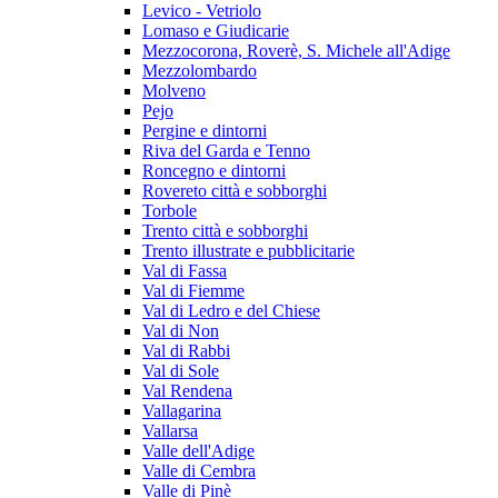
Levico - Vetriolo
Lomaso e Giudicarie
Mezzocorona, Roverè, S. Michele all'Adige
Mezzolombardo
Molveno
Pejo
Pergine e dintorni
Riva del Garda e Tenno
Roncegno e dintorni
Rovereto città e sobborghi
Torbole
Trento città e sobborghi
Trento illustrate e pubblicitarie
Val di Fassa
Val di Fiemme
Val di Ledro e del Chiese
Val di Non
Val di Rabbi
Val di Sole
Val Rendena
Vallagarina
Vallarsa
Valle dell'Adige
Valle di Cembra
Valle di Pinè