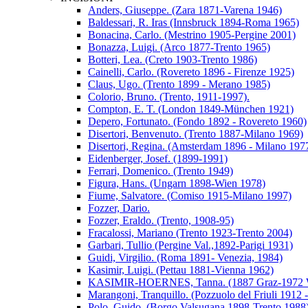
Anders, Giuseppe. (Zara 1871-Varena 1946)
Baldessari, R. Iras (Innsbruck 1894-Roma 1965)
Bonacina, Carlo. (Mestrino 1905-Pergine 2001)
Bonazza, Luigi. (Arco 1877-Trento 1965)
Botteri, Lea. (Creto 1903-Trento 1986)
Cainelli, Carlo. (Rovereto 1896 - Firenze 1925)
Claus, Ugo. (Trento 1899 - Merano 1985)
Colorio, Bruno. (Trento, 1911-1997).
Compton, E. T. (London 1849-München 1921)
Depero, Fortunato. (Fondo 1892 - Rovereto 1960)
Disertori, Benvenuto. (Trento 1887-Milano 1969)
Disertori, Regina. (Amsterdam 1896 - Milano 197
Eidenberger, Josef. (1899-1991)
Ferrari, Domenico. (Trento 1949)
Figura, Hans. (Ungarn 1898-Wien 1978)
Fiume, Salvatore. (Comiso 1915-Milano 1997)
Fozzer, Dario.
Fozzer, Eraldo. (Trento, 1908-95)
Fracalossi, Mariano (Trento 1923-Trento 2004)
Garbari, Tullio (Pergine Val.,1892-Parigi 1931)
Guidi, Virgilio. (Roma 1891- Venezia, 1984)
Kasimir, Luigi. (Pettau 1881-Vienna 1962)
KASIMIR-HOERNES, Tanna. (1887 Graz-1972 W
Marangoni, Tranquillo. (Pozzuolo del Friuli 1912 
Polo, Guido. (Borgo Valsugana 1898-Trento 1988